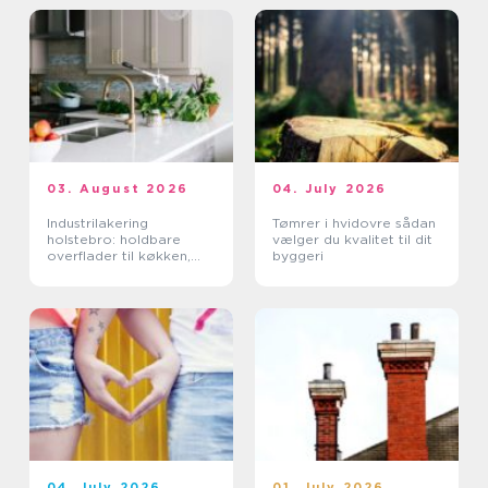
03. August 2026
04. July 2026
Industrilakering
Tømrer i hvidovre sådan
holstebro: holdbare
vælger du kvalitet til dit
overflader til køkken,
byggeri
møbler og industri
04. July 2026
01. July 2026