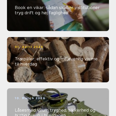
Book en vikar: sådan skaber institutioner
tryg drift og høj faglighed
01. April 2026
Træpiller: effektiv og miljøvenlig varme
til hverdag
10. March 2026
Låsesmed virum tryghed, sikkerhed og
hurtig hjælp i hverdagen