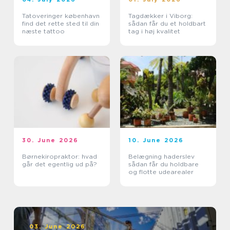
Tatoveringer københavn
Tagdækker i Viborg:
find det rette sted til din
sådan får du et holdbart
næste tattoo
tag i høj kvalitet
30. June 2026
10. June 2026
Børnekiropraktor: hvad
Belægning haderslev
går det egentlig ud på?
sådan får du holdbare
og flotte udearealer
03. June 2026