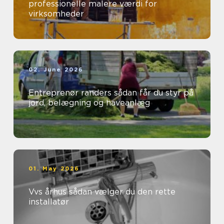
professionelle malere værdi for
virksomheder
02. June 2026
Entreprenør randers sådan får du styr på
jord, belægning og haveanlæg
01. May 2026
Vvs århus sådan vælger du den rette
installatør