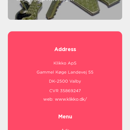
Address
web:
www.klikko.dk/
Menu