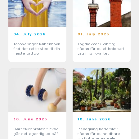
04. July 2026
01. July 2026
Tatoveringer københavn
Tagdækker i Viborg:
find det rette sted til din
sådan får du et holdbart
næste tattoo
tag i høj kvalitet
30. June 2026
10. June 2026
Børnekiropraktor: hvad
Belægning haderslev
går det egentlig ud på?
sådan får du holdbare
og flotte udearealer