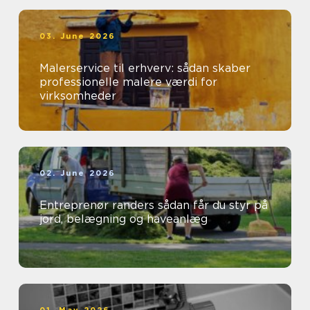
03. June 2026
Malerservice til erhverv: sådan skaber
professionelle malere værdi for
virksomheder
02. June 2026
Entreprenør randers sådan får du styr på
jord, belægning og haveanlæg