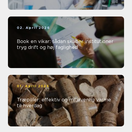
02. April 2026
Book en vikar: sådan skaber institutioner
tryg drift og høj faglighed
01. April 2026
Træpiller: effektiv og miljøvenlig varme
til hverdag