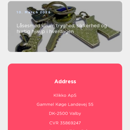
10. March 2026
Låsesmed virum tryghed, sikkerhed og
hurtig hjælp i hverdagen
Address