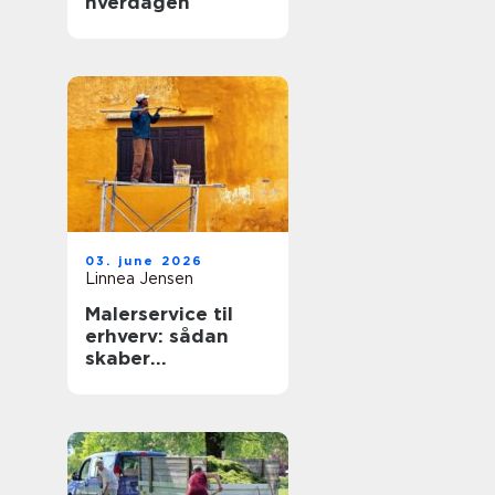
hverdagen
03. june 2026
Linnea Jensen
Malerservice til
erhverv: sådan
skaber
professionelle
malere værdi for
virksomheder