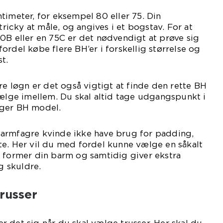
timeter, for eksempel 80 eller 75. Din
 tricky at måle, og angives i et bogstav. For at
0B eller en 75C er det nødvendigt at prøve sig
ordel købe flere BH’er i forskellig størrelse og
t.
re løgn er det også vigtigt at finde den rette BH
vælge imellem. Du skal altid tage udgangspunkt i
lger BH model.
armfagre kvinde ikke have brug for padding,
te. Her vil du med fordel kunne vælge en såkalt
g former din barm og samtidig giver ekstra
og skuldre.
trusser