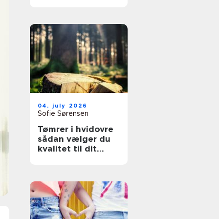
overflader til
køkken, møbler og
industri
04. july 2026
Sofie Sørensen
Tømrer i hvidovre
sådan vælger du
kvalitet til dit
byggeri