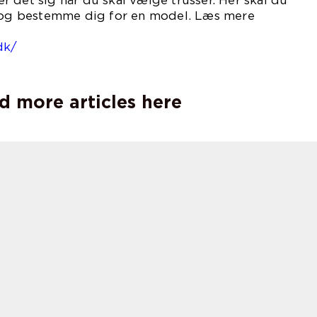
 det sig når du skal vælge trusser. Her skal du
, og bestemme dig for en model. Læs mere
på
dk/
d more articles here