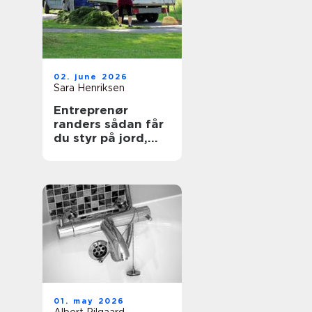
02. june 2026
Sara Henriksen
Entreprenør
randers sådan får
du styr på jord,
belægning og
haveanlæg
01. may 2026