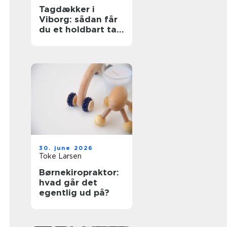
Tagdækker i
Viborg: sådan får
du et holdbart tag
i høj kvalitet
30. june 2026
Toke Larsen
Børnekiropraktor:
hvad går det
egentlig ud på?