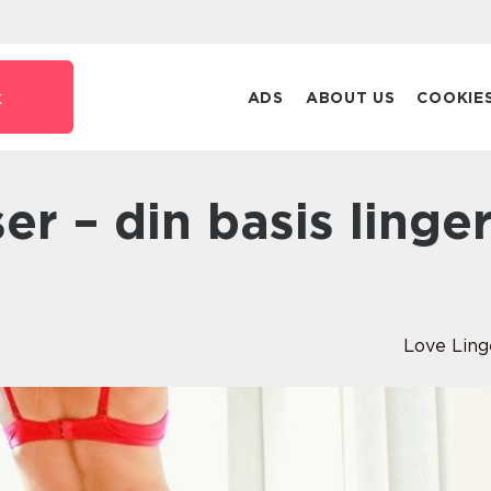
k
ADS
ABOUT US
COOKIE
Love Ling