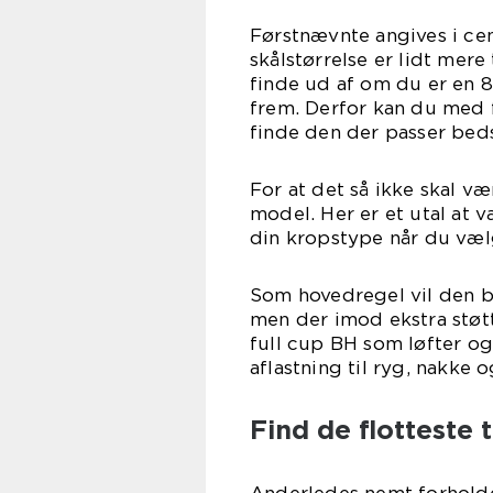
Førstnævnte angives i cen
skålstørrelse er lidt mere
finde ud af om du er en 8
frem. Derfor kan du med f
finde den der passer beds
For at det så ikke skal væ
model. Her er et utal at 
din kropstype når du væ
Som hovedregel vil den b
men der imod ekstra støt
full cup BH som løfter o
aflastning til ryg, nakke 
Find de flotteste 