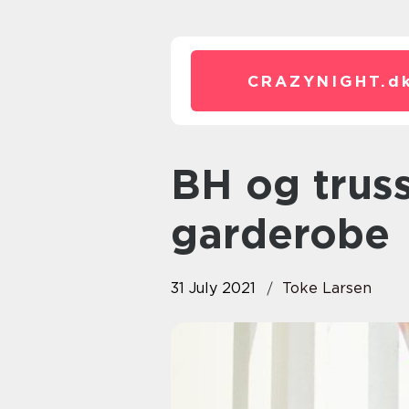
CRAZYNIGHT.
d
BH og trusser – din basis lingeri
garderobe
31 July 2021
Toke Larsen