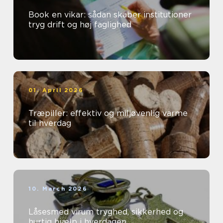
Book en vikar: sådan skaber institutioner
tryg drift og høj faglighed
01. April 2026
Træpiller: effektiv og miljøvenlig varme
til hverdag
10. March 2026
Låsesmed virum tryghed, sikkerhed og
hurtig hjælp i hverdagen