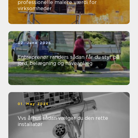
professionelle malere værdi for
virksomheder
02. June 2026
Entreprenør randers sådan får du styr på
jord, belægning og haveanlæg
01. May 2026
Vvs århus sådan vælger du den rette
installatør