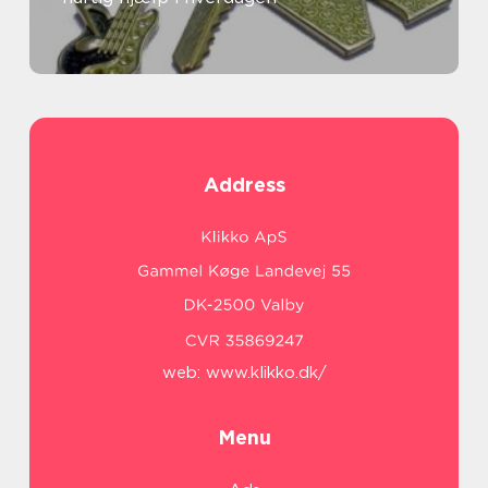
Address
web:
www.klikko.dk/
Menu