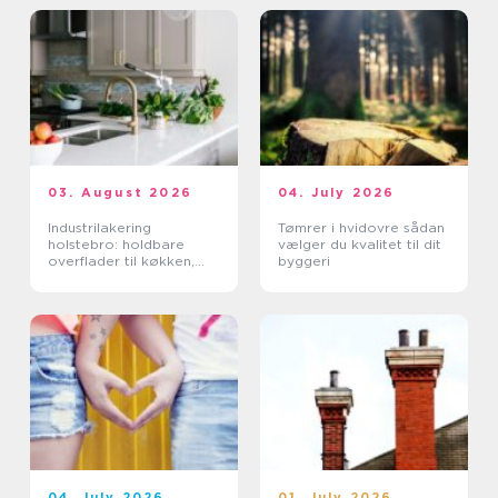
03. August 2026
04. July 2026
Industrilakering
Tømrer i hvidovre sådan
holstebro: holdbare
vælger du kvalitet til dit
overflader til køkken,
byggeri
møbler og industri
04. July 2026
01. July 2026