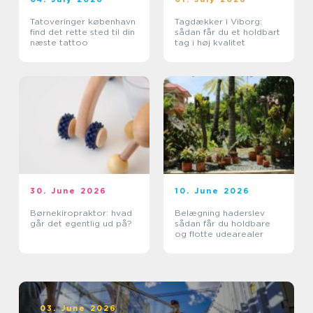
Tatoveringer københavn
Tagdækker i Viborg:
find det rette sted til din
sådan får du et holdbart
næste tattoo
tag i høj kvalitet
30. June 2026
10. June 2026
Børnekiropraktor: hvad
Belægning haderslev
går det egentlig ud på?
sådan får du holdbare
og flotte udearealer
03. June 2026