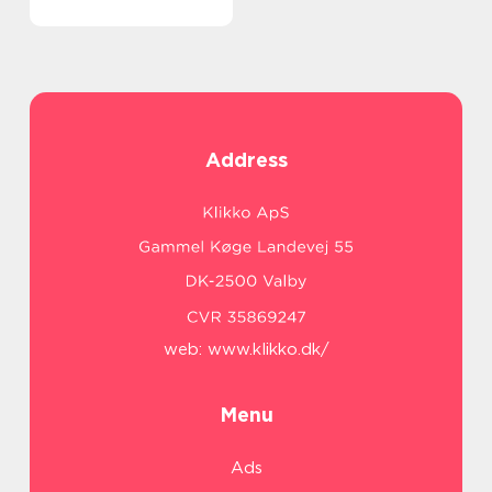
Address
web:
www.klikko.dk/
Menu
Ads