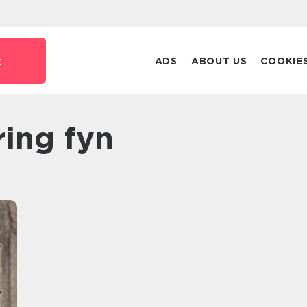
k
ADS
ABOUT US
COOKIE
ring fyn