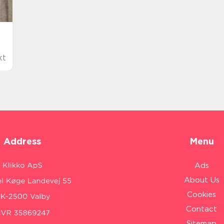
kt
Address
Menu
Ads
About Us
Cookies
Contact
Sitemap