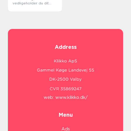
vedligeholder du dit
kloaksystem?
Address
web:
www.klikko.dk/
Menu
Ads