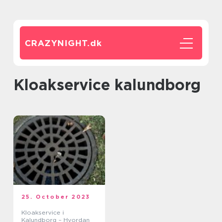
CRAZYNIGHT.
dk
kloakservice kalundborg
25. October 2023
Kloakservice i
Kalundborg – Hvordan