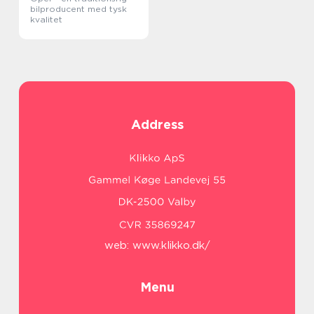
bilproducent med tysk
kvalitet
Address
web:
www.klikko.dk/
Menu