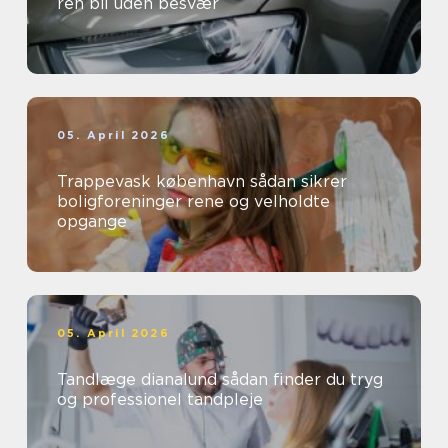
ren bil uden besvær
05. April 2026
Trappevask københavn sådan sikrer
boligforeninger rene og velholdte
opgange
05. April 2026
Tandlæge dianalund sådan finder du tryg
og professionel tandpleje