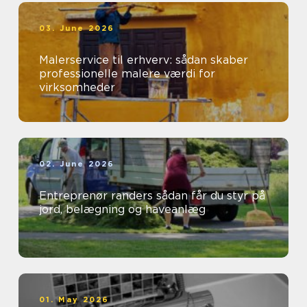
03. June 2026
Malerservice til erhverv: sådan skaber
professionelle malere værdi for
virksomheder
02. June 2026
Entreprenør randers sådan får du styr på
jord, belægning og haveanlæg
01. May 2026