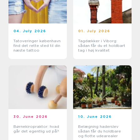
04. July 2026
01. July 2026
Tatoveringer københavn
Tagdækker i Viborg:
find det rette sted til din
sådan får du et holdbart
næste tattoo
tag i høj kvalitet
30. June 2026
10. June 2026
Børnekiropraktor: hvad
Belægning haderslev
går det egentlig ud på?
sådan får du holdbare
og flotte udearealer