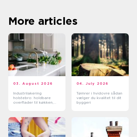
More articles
03. August 2026
04. July 2026
Industrilakering
Tømrer i hvidovre sådan
holstebro: holdbare
vælger du kvalitet til dit
overflader til køkken,
byggeri
møbler og industri