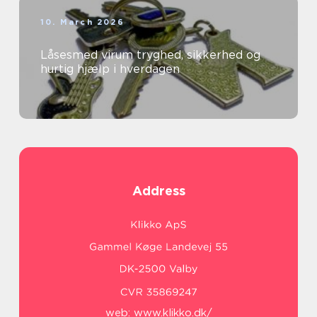
10. March 2026
Låsesmed virum tryghed, sikkerhed og
hurtig hjælp i hverdagen
Address
web:
www.klikko.dk/