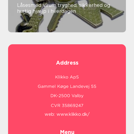
Låsesmed virum tryghed, sikkerhed og
hurtig hjælp i hverdagen
Address
web:
www.klikko.dk/
Menu