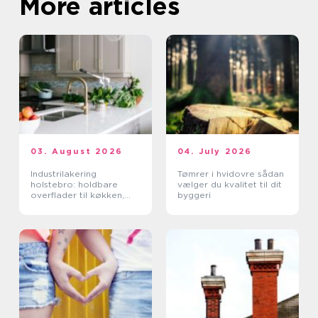
More articles
03. August 2026
04. July 2026
Industrilakering
Tømrer i hvidovre sådan
holstebro: holdbare
vælger du kvalitet til dit
overflader til køkken,
byggeri
møbler og industri