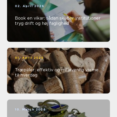
02. April 2026
Book en vikar: sådan skaber institutioner
tryg drift og høj faglighed
01. April 2026
Træpiller: effektiv og miljøvenlig varme
til hverdag
10. March 2026