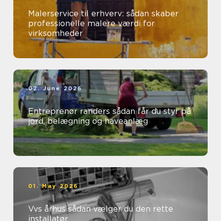
Malerservice til erhverv: sådan skaber
professionelle malere værdi for
virksomheder
02. June 2026
Entreprenør randers sådan får du styr på
jord, belægning og haveanlæg
01. May 2026
Vvs århus sådan vælger du den rette
installatør