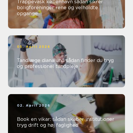
Trappevask københavn sådan sikrer
boligforeninger rene og velholdte
opgange
05. April 2026
Tandlæge dianalund sådan finder du tryg
og professionel tandpleje
02. April 2026
Book en vikar: sådan skaber institutioner
tryg drift og høj faglighed