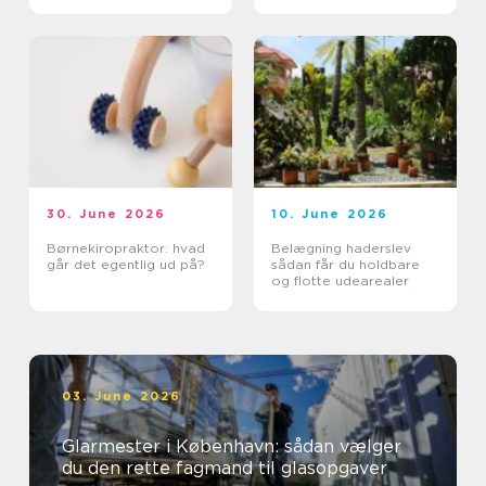
30. June 2026
10. June 2026
Børnekiropraktor: hvad
Belægning haderslev
går det egentlig ud på?
sådan får du holdbare
og flotte udearealer
03. June 2026
Glarmester i København: sådan vælger
du den rette fagmand til glasopgaver