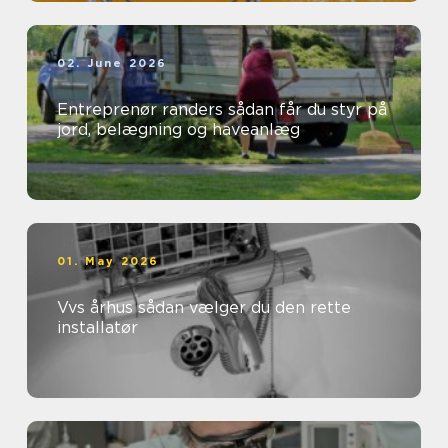
02. June 2026
Entreprenør randers sådan får du styr på
jord, belægning og haveanlæg
01. May 2026
Vvs århus sådan vælger du den rette
installatør