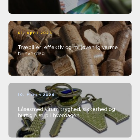
01. April 2026
Træpiller: effektiv og miljøvenlig varme
til hverdag
10. March 2026
Låsesmed virum tryghed, sikkerhed og
hurtig hjælp i hverdagen