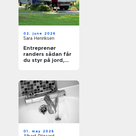
02. june 2026
Sara Henriksen
Entreprenør
randers sådan får
du styr på jord,
belægning og
haveanlæg
01. may 2026