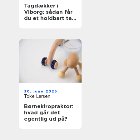
Tagdækker i
Viborg: sådan får
du et holdbart tag
i høj kvalitet
30. june 2026
Toke Larsen
Børnekiropraktor:
hvad går det
egentlig ud på?