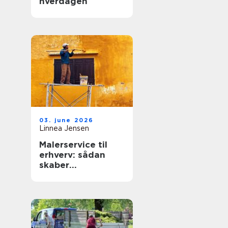
hverdagen
03. june 2026
Linnea Jensen
Malerservice til
erhverv: sådan
skaber
professionelle
malere værdi for
virksomheder