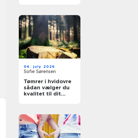
overflader til
køkken, møbler og
industri
04. july 2026
Sofie Sørensen
Tømrer i hvidovre
sådan vælger du
kvalitet til dit
byggeri