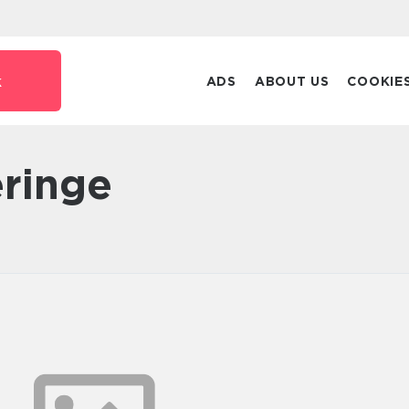
k
ADS
ABOUT US
COOKIE
eringe