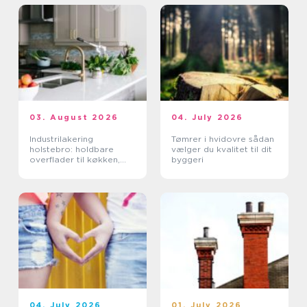
03. August 2026
04. July 2026
Industrilakering
Tømrer i hvidovre sådan
holstebro: holdbare
vælger du kvalitet til dit
overflader til køkken,
byggeri
møbler og industri
04. July 2026
01. July 2026