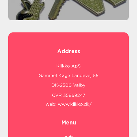
Address
web:
www.klikko.dk/
Menu