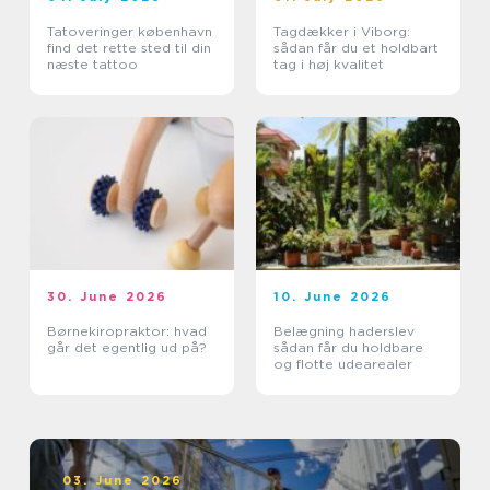
Tatoveringer københavn
Tagdækker i Viborg:
find det rette sted til din
sådan får du et holdbart
næste tattoo
tag i høj kvalitet
30. June 2026
10. June 2026
Børnekiropraktor: hvad
Belægning haderslev
går det egentlig ud på?
sådan får du holdbare
og flotte udearealer
03. June 2026