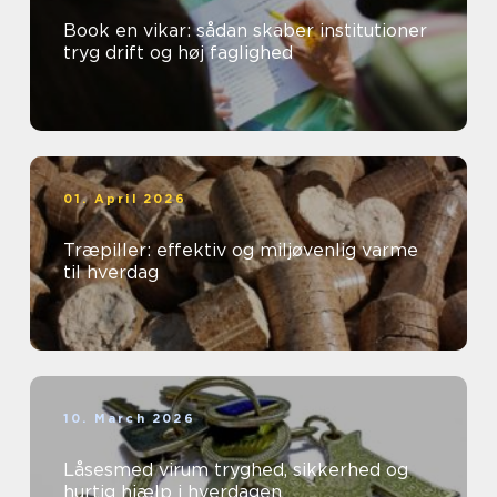
Book en vikar: sådan skaber institutioner
tryg drift og høj faglighed
01. April 2026
Træpiller: effektiv og miljøvenlig varme
til hverdag
10. March 2026
Låsesmed virum tryghed, sikkerhed og
hurtig hjælp i hverdagen