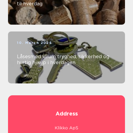
til hverdag
10. March 2026
Låsesmed virum tryghed, sikkerhed og
hurtig hjælp i hverdagen
Address