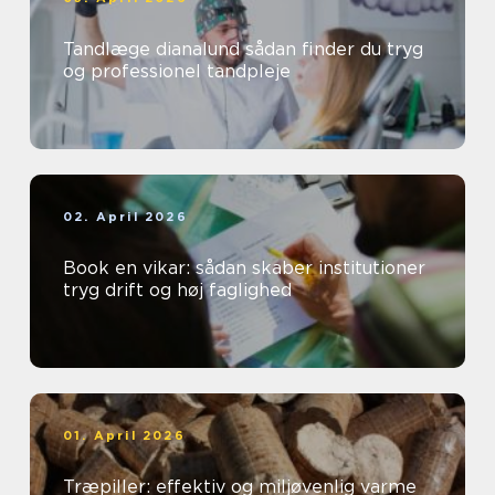
Tandlæge dianalund sådan finder du tryg
og professionel tandpleje
02. April 2026
Book en vikar: sådan skaber institutioner
tryg drift og høj faglighed
01. April 2026
Træpiller: effektiv og miljøvenlig varme