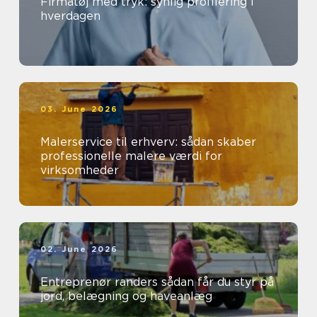
Firmatøj med tryk: synlig profilering i
hverdagen
03. June 2026
Malerservice til erhverv: sådan skaber
professionelle malere værdi for
virksomheder
02. June 2026
Entreprenør randers sådan får du styr på
jord, belægning og haveanlæg