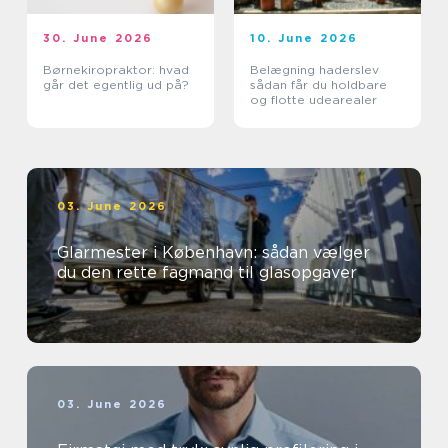
30. June 2026
10. June 2026
Børnekiropraktor: hvad
Belægning haderslev
går det egentlig ud på?
sådan får du holdbare
og flotte udearealer
03. June 2026
Glarmester i København: sådan vælger
du den rette fagmand til glasopgaver
03. June 2026