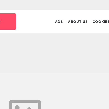
k
ADS
ABOUT US
COOKIE