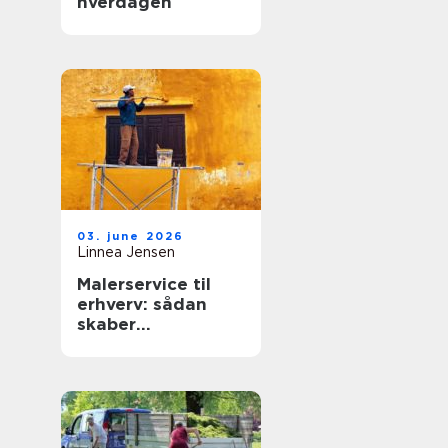
hverdagen
03. june 2026
Linnea Jensen
Malerservice til
erhverv: sådan
skaber
professionelle
malere værdi for
virksomheder