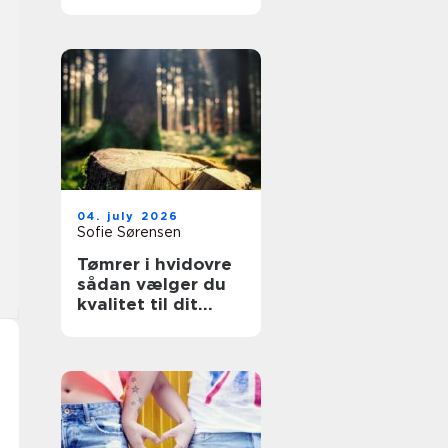
overflader til
køkken, møbler og
industri
04. july 2026
Sofie Sørensen
Tømrer i hvidovre
sådan vælger du
kvalitet til dit
byggeri