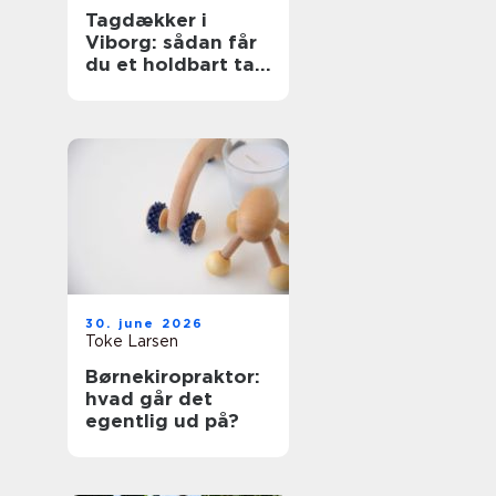
Tagdækker i
Viborg: sådan får
du et holdbart tag
i høj kvalitet
30. june 2026
Toke Larsen
Børnekiropraktor:
hvad går det
egentlig ud på?