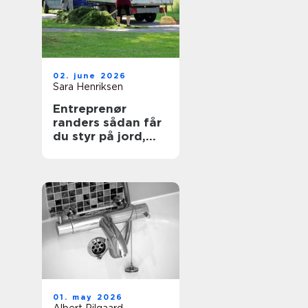
02. june 2026
Sara Henriksen
Entreprenør
randers sådan får
du styr på jord,
belægning og
haveanlæg
01. may 2026