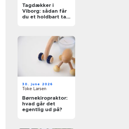
Tagdækker i
Viborg: sådan får
du et holdbart tag
i høj kvalitet
30. june 2026
Toke Larsen
Børnekiropraktor:
hvad går det
egentlig ud på?