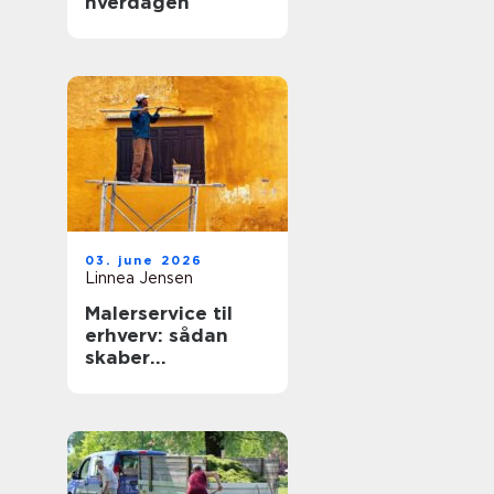
hverdagen
03. june 2026
Linnea Jensen
Malerservice til
erhverv: sådan
skaber
professionelle
malere værdi for
virksomheder