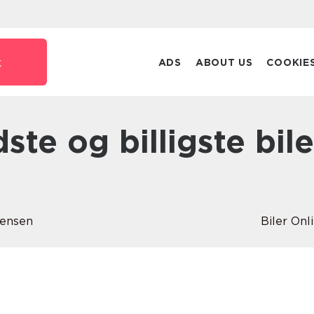
k
ADS
ABOUT US
COOKIE
rensen
Biler Onl