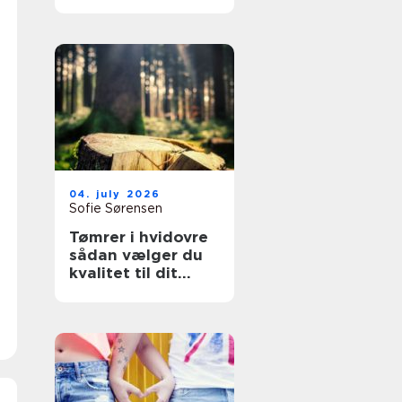
overflader til
køkken, møbler og
industri
04. july 2026
Sofie Sørensen
Tømrer i hvidovre
sådan vælger du
kvalitet til dit
byggeri