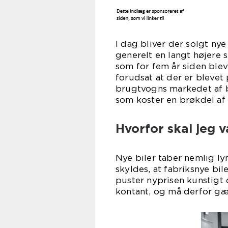
I dag bliver der solgt nye
generelt en langt højere s
som for fem år siden blev 
forudsat at der er bleve
brugtvogns markedet af br
som koster en brøkdel af
Hvorfor skal jeg v
Nye biler taber nemlig ly
skyldes, at fabriksnye bi
puster nyprisen kunstigt o
kontant, og må derfor gæ