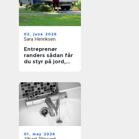
02. june 2026
Sara Henriksen
Entreprenør
randers sådan får
du styr på jord,
belægning og
haveanlæg
01. may 2026