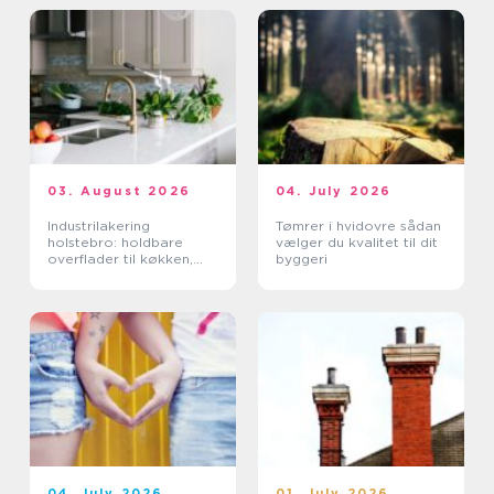
03. August 2026
04. July 2026
Industrilakering
Tømrer i hvidovre sådan
holstebro: holdbare
vælger du kvalitet til dit
overflader til køkken,
byggeri
møbler og industri
04. July 2026
01. July 2026