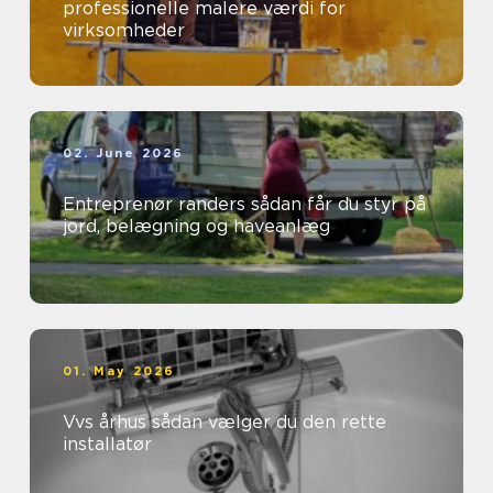
professionelle malere værdi for
virksomheder
02. June 2026
Entreprenør randers sådan får du styr på
jord, belægning og haveanlæg
01. May 2026
Vvs århus sådan vælger du den rette
installatør