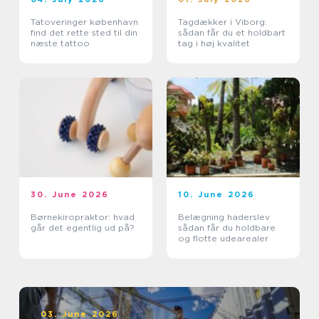
Tatoveringer københavn
Tagdækker i Viborg:
find det rette sted til din
sådan får du et holdbart
næste tattoo
tag i høj kvalitet
30. June 2026
10. June 2026
Børnekiropraktor: hvad
Belægning haderslev
går det egentlig ud på?
sådan får du holdbare
og flotte udearealer
03. June 2026