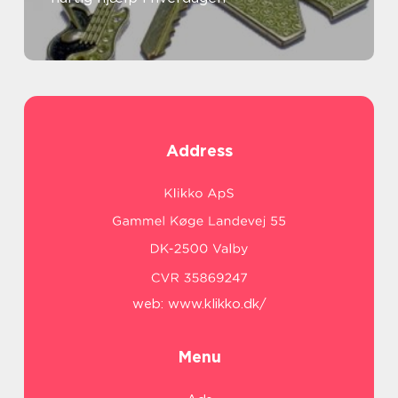
Address
web:
www.klikko.dk/
Menu