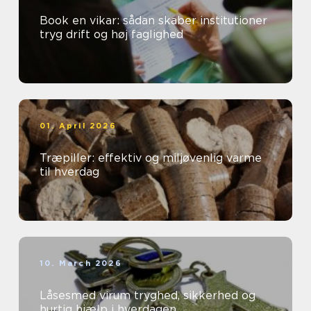
Book en vikar: sådan skaber institutioner
tryg drift og høj faglighed
01. April 2026
Træpiller: effektiv og miljøvenlig varme
til hverdag
10. March 2026
Låsesmed virum tryghed, sikkerhed og
hurtig hjælp i hverdagen