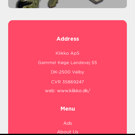
Address
web:
www.klikko.dk/
Menu
Ads
About Us