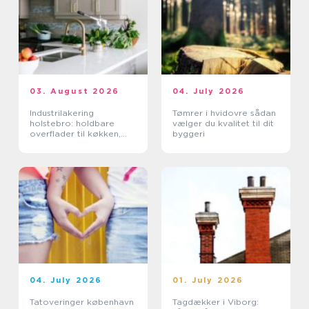
03. August 2026
04. July 2026
Industrilakering
Tømrer i hvidovre sådan
holstebro: holdbare
vælger du kvalitet til dit
overflader til køkken,
byggeri
møbler og industri
04. July 2026
01. July 2026
Tatoveringer københavn
Tagdækker i Viborg: