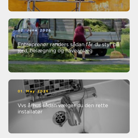
02. June 2026
Entreprenør randers sådan får du styr på
jord, belægning og haveanlæg
01. May 2026
Vvs århus sådan vælger du den rette
installatør