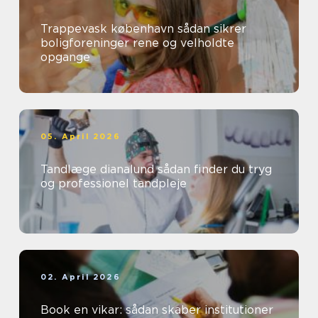
Trappevask københavn sådan sikrer
boligforeninger rene og velholdte
opgange
05. April 2026
Tandlæge dianalund sådan finder du tryg
og professionel tandpleje
02. April 2026
Book en vikar: sådan skaber institutioner