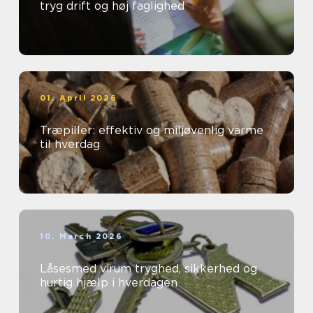
tryg drift og høj faglighed
01. April 2026
Træpiller: effektiv og miljøvenlig varme
til hverdag
10. March 2026
Låsesmed virum tryghed, sikkerhed og
hurtig hjælp i hverdagen