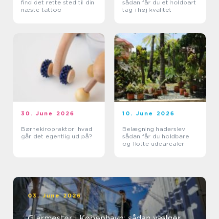
find det rette sted til din
sådan får du et holdbart
næste tattoo
tag i høj kvalitet
30. June 2026
10. June 2026
Børnekiropraktor: hvad
Belægning haderslev
går det egentlig ud på?
sådan får du holdbare
og flotte udearealer
03. June 2026
Glarmester i København: sådan vælger