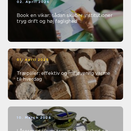
02. April 2026
Book en vikar: sådan skaber institutioner
tryg drift og høj faglighed
01. April 2026
Træpiller: effektiv og miljøvenlig varme
til hverdag
10. March 2026