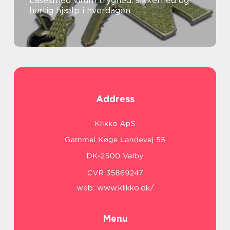
Låsesmed virum tryghed, sikkerhed og
hurtig hjælp i hverdagen
Address
web:
www.klikko.dk/
Menu