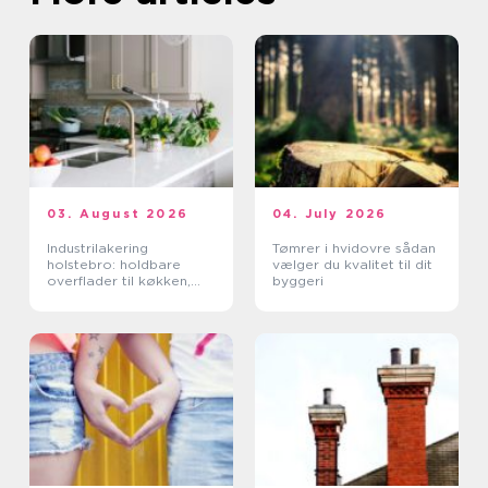
03. August 2026
04. July 2026
Industrilakering
Tømrer i hvidovre sådan
holstebro: holdbare
vælger du kvalitet til dit
overflader til køkken,
byggeri
møbler og industri