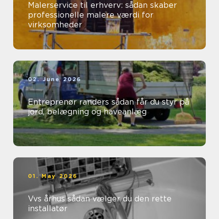
Malerservice til erhverv: sådan skaber
professionelle malere værdi for
virksomheder
02. June 2026
Entreprenør randers sådan får du styr på
jord, belægning og haveanlæg
01. May 2026
Vvs århus sådan vælger du den rette
installatør