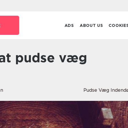
k
ADS
ABOUT US
COOKIE
en
Pudse Væg Indend