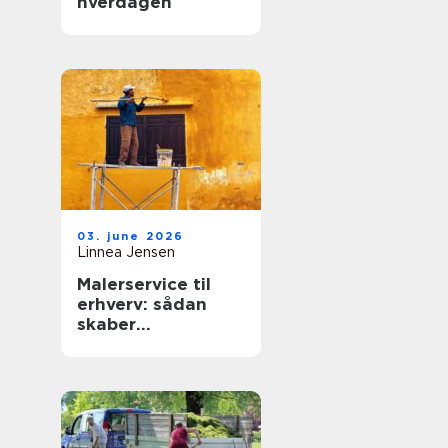
hverdagen
03. june 2026
Linnea Jensen
Malerservice til
erhverv: sådan
skaber
professionelle
malere værdi for
virksomheder