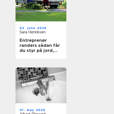
02. june 2026
Sara Henriksen
Entreprenør
randers sådan får
du styr på jord,
belægning og
haveanlæg
01. may 2026