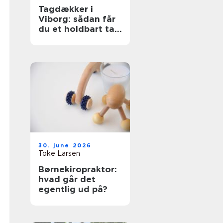
Tagdækker i
Viborg: sådan får
du et holdbart tag
i høj kvalitet
30. june 2026
Toke Larsen
Børnekiropraktor:
hvad går det
egentlig ud på?