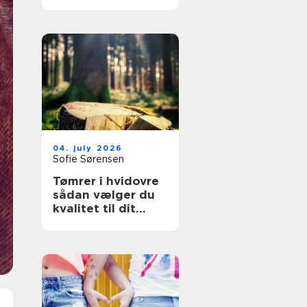
overflader til
køkken, møbler og
industri
04. july 2026
Sofie Sørensen
Tømrer i hvidovre
sådan vælger du
kvalitet til dit
byggeri