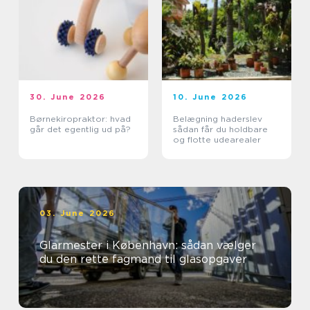
30. June 2026
10. June 2026
Børnekiropraktor: hvad
Belægning haderslev
går det egentlig ud på?
sådan får du holdbare
og flotte udearealer
03. June 2026
Glarmester i København: sådan vælger
du den rette fagmand til glasopgaver