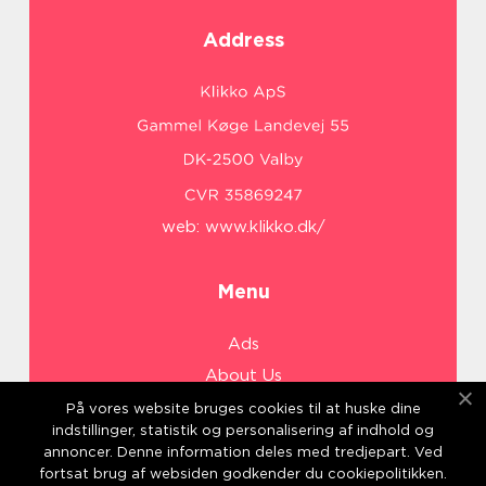
Address
web:
www.klikko.dk/
Menu
Ads
About Us
Cookies
På vores website bruges cookies til at huske dine
indstillinger, statistik og personalisering af indhold og
Contact
annoncer. Denne information deles med tredjepart. Ved
Sitemap
fortsat brug af websiden godkender du cookiepolitikken.