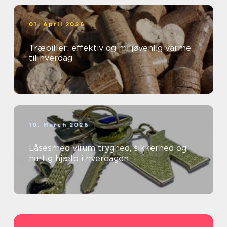
01. April 2026
Træpiller: effektiv og miljøvenlig varme
til hverdag
10. March 2026
Låsesmed virum tryghed, sikkerhed og
hurtig hjælp i hverdagen