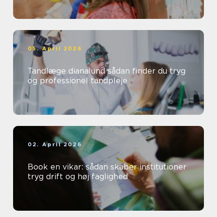
05. April 2026
Tandlæge dianalund sådan finder du tryg
og professionel tandpleje
02. April 2026
Book en vikar: sådan skaber institutioner
tryg drift og høj faglighed