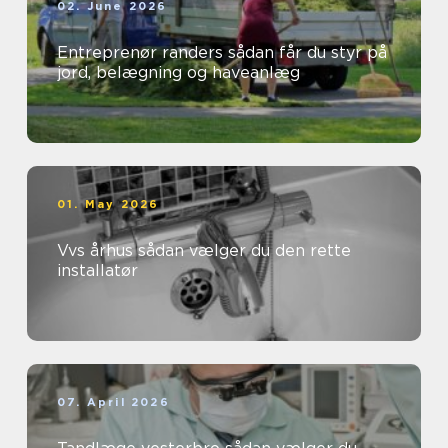
02. June 2026
Entreprenør randers sådan får du styr på
jord, belægning og haveanlæg
01. May 2026
Vvs århus sådan vælger du den rette
installatør
07. April 2026