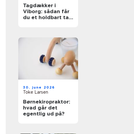
Tagdækker i
Viborg: sådan får
du et holdbart tag
i høj kvalitet
30. june 2026
Toke Larsen
Børnekiropraktor:
hvad går det
egentlig ud på?