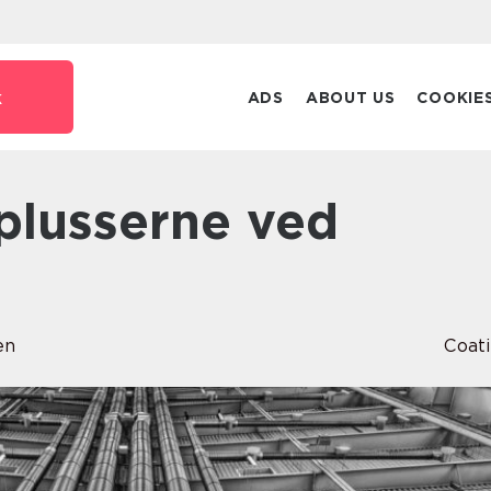
k
ADS
ABOUT US
COOKIE
en
Coat