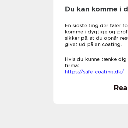
Du kan komme i d
En sidste ting der taler f
komme i dygtige og profe
sikker på, at du opnår res
givet ud
Hvis du kunne tænke dig a
fi
https://safe-coating.dk/
Rea