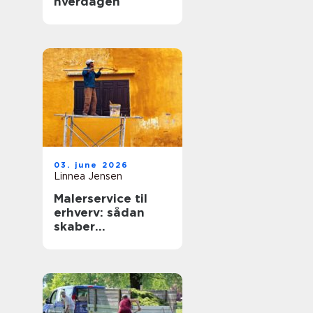
hverdagen
03. june 2026
Linnea Jensen
Malerservice til
erhverv: sådan
skaber
professionelle
malere værdi for
virksomheder