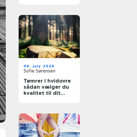
overflader til
køkken, møbler og
industri
04. july 2026
Sofie Sørensen
Tømrer i hvidovre
sådan vælger du
kvalitet til dit
byggeri