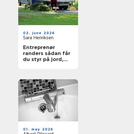
02. june 2026
Sara Henriksen
Entreprenør
randers sådan får
du styr på jord,
belægning og
haveanlæg
01. may 2026