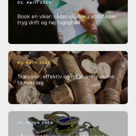
02. April 2026
Book en vikar: sådan skaber institutioner
tryg drift og høj faglighed
01. April 2026
Træpiller: effektiv og miljøvenlig varme
til hverdag
10. March 2026