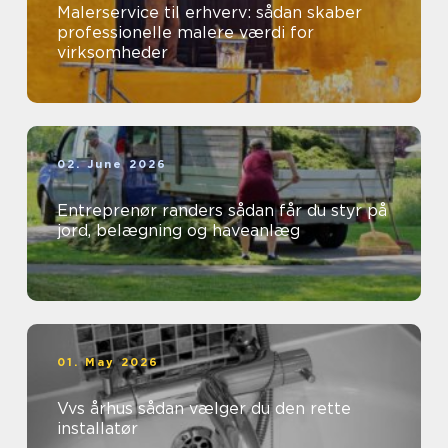
Malerservice til erhverv: sådan skaber
professionelle malere værdi for
virksomheder
02. June 2026
Entreprenør randers sådan får du styr på
jord, belægning og haveanlæg
01. May 2026
Vvs århus sådan vælger du den rette
installatør