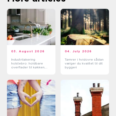
03. August 2026
04. July 2026
Industrilakering
Tømrer i hvidovre sådan
holstebro: holdbare
vælger du kvalitet til dit
overflader til køkken,
byggeri
møbler og industri