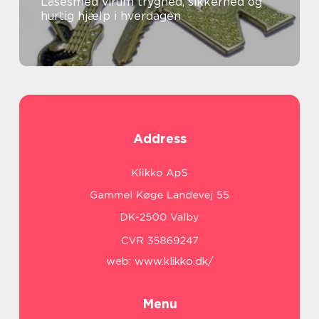
Låsesmed virum tryghed, sikkerhed og
hurtig hjælp i hverdagen
Address
web:
www.klikko.dk/
Menu