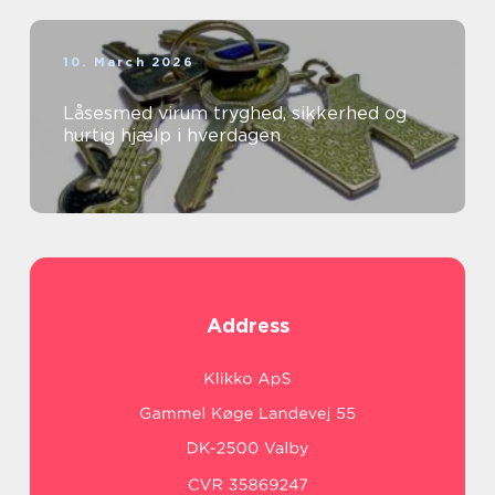
10. March 2026
Låsesmed virum tryghed, sikkerhed og
hurtig hjælp i hverdagen
Address