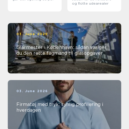
og flotte udearealer
03. June 2026
Glarmester i København: sådan vælger
du den rette fagmand til glasopgaver
03. June 2026
Firmatøj med tryk: synlig profilering i
hverdagen