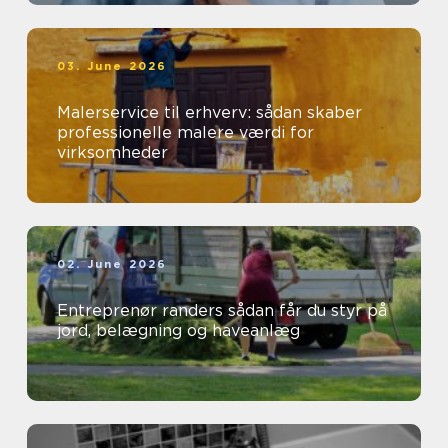
03. June 2026
Malerservice til erhverv: sådan skaber
professionelle malere værdi for
virksomheder
02. June 2026
Entreprenør randers sådan får du styr på
jord, belægning og haveanlæg