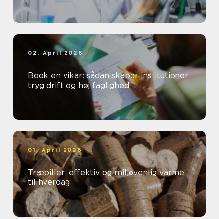
02. April 2026
Book en vikar: sådan skaber institutioner
tryg drift og høj faglighed
01. April 2026
Træpiller: effektiv og miljøvenlig varme
til hverdag