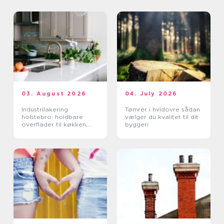
03. August 2026
04. July 2026
Industrilakering
Tømrer i hvidovre sådan
holstebro: holdbare
vælger du kvalitet til dit
overflader til køkken,
byggeri
møbler og industri