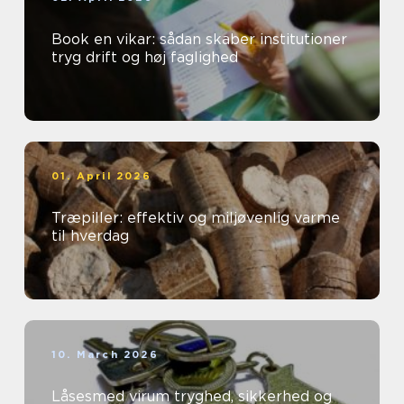
Book en vikar: sådan skaber institutioner
tryg drift og høj faglighed
01. April 2026
Træpiller: effektiv og miljøvenlig varme
til hverdag
10. March 2026
Låsesmed virum tryghed, sikkerhed og