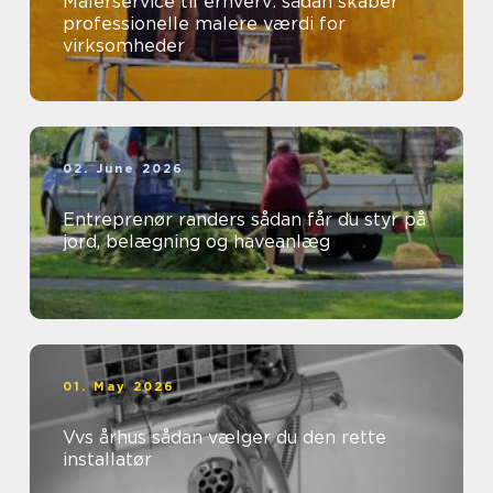
Malerservice til erhverv: sådan skaber
professionelle malere værdi for
virksomheder
02. June 2026
Entreprenør randers sådan får du styr på
jord, belægning og haveanlæg
01. May 2026
Vvs århus sådan vælger du den rette
installatør