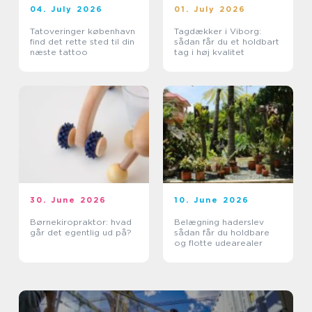
04. July 2026
01. July 2026
Tatoveringer københavn
Tagdækker i Viborg:
find det rette sted til din
sådan får du et holdbart
næste tattoo
tag i høj kvalitet
30. June 2026
10. June 2026
Børnekiropraktor: hvad
Belægning haderslev
går det egentlig ud på?
sådan får du holdbare
og flotte udearealer