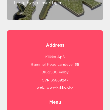
hurtig hjælp i hverdagen
Address
web:
www.klikko.dk/
Menu