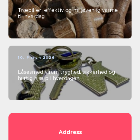
Træpiller: effektiv og miljøvenlig varme
til hverdag
10. March 2026
Låsesmed virum tryghed, sikkerhed og
hurtig hjælp i hverdagen
Address