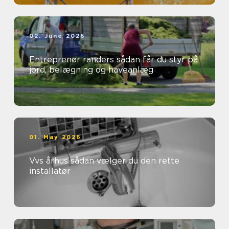
02. June 2026
Entreprenør randers sådan får du styr på
jord, belægning og haveanlæg
01. May 2026
Vvs århus sådan vælger du den rette
installatør