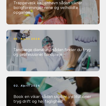
Trappevask københavn sådan sikrer
boligforeninger rene og velholdte
opgange
05. April 2026
Tandlæge dianalund sådan finder du tryg
og professionel tandpleje
02. April 2026
Book en vikar: sådan skaber institutioner
tryg drift og høj faglighed