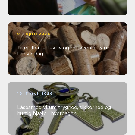
01. April 2026
Træpiller: effektiv og miljøvenlig varme
til hverdag
10. March 2026
Låsesmed virum tryghed, sikkerhed og
hurtig hjælp i hverdagen