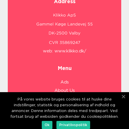
Address
web:
www.klikko.dk/
Menu
Ads
About Us
Cookies
På vores website bruges cookies til at huske dine
indstillinger, statistik og personalisering af indhold og
Contact
annoncer. Denne information deles med tredjepart. Ved
Sitemap
fortsat brug af websiden godkender du cookiepolitikken.
Ok
Privatlivspolitik