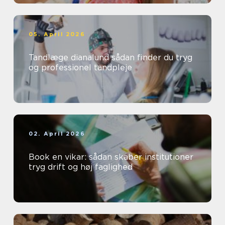
05. April 2026
Tandlæge dianalund sådan finder du tryg
og professionel tandpleje
02. April 2026
Book en vikar: sådan skaber institutioner
tryg drift og høj faglighed