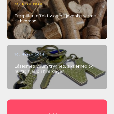
01. April 2026
Træpiller: effektiv og miljøvenlig varme
til hverdag
10. March 2026
Låsesmed virum tryghed, sikkerhed og
hurtig hjælp i hverdagen