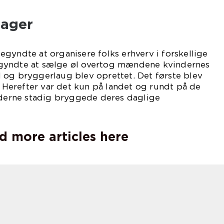
ager
gyndte at organisere folks erhverv i forskellige
gyndte at sælge øl overtog mændene kvindernes
 og bryggerlaug blev oprettet. Det første blev
5. Herefter var det kun på landet og rundt på de
inderne stadig bryggede deres daglige
l.
d more articles here