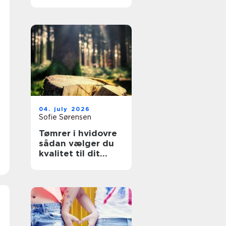
overflader til
køkken, møbler og
industri
04. july 2026
Sofie Sørensen
Tømrer i hvidovre
sådan vælger du
kvalitet til dit
byggeri