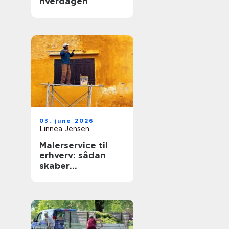
hverdagen
03. june 2026
Linnea Jensen
Malerservice til
erhverv: sådan
skaber
professionelle
malere værdi for
virksomheder