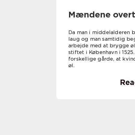
Mændene overt
Da man i middelalderen be
laug og man samtidig be
arbejde med at brygge øl
stiftet i København i 152
forskellige gårde, at kv
ø
Rea