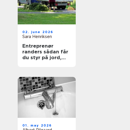
02. june 2026
Sara Henriksen
Entreprenør
randers sådan får
du styr på jord,
belægning og
haveanlæg
01. may 2026