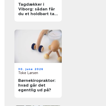
Tagdækker i
Viborg: sådan får
du et holdbart tag
i høj kvalitet
30. june 2026
Toke Larsen
Børnekiropraktor:
hvad går det
egentlig ud på?