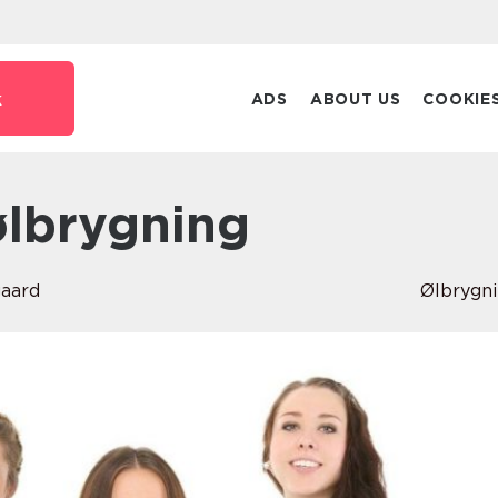
k
ADS
ABOUT US
COOKIE
ølbrygning
gaard
Ølbrygn