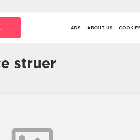
k
ADS
ABOUT US
COOKIE
ce struer