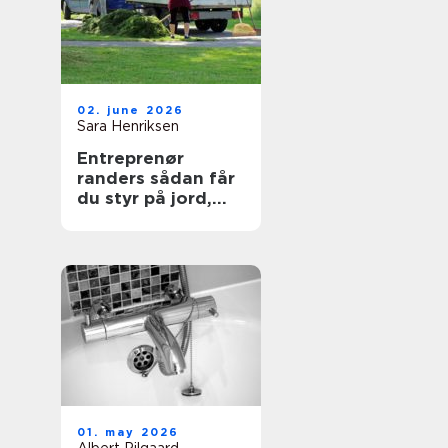
02. june 2026
Sara Henriksen
Entreprenør
randers sådan får
du styr på jord,
belægning og
haveanlæg
01. may 2026