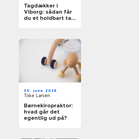
Tagdækker i
Viborg: sådan får
du et holdbart tag
i høj kvalitet
30. june 2026
Toke Larsen
Børnekiropraktor:
hvad går det
egentlig ud på?