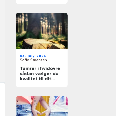
overflader til
køkken, møbler og
industri
04. july 2026
Sofie Sørensen
Tømrer i hvidovre
sådan vælger du
kvalitet til dit
byggeri