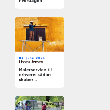
hverdagen
03. june 2026
Linnea Jensen
Malerservice til
erhverv: sådan
skaber
professionelle
malere værdi for
virksomheder