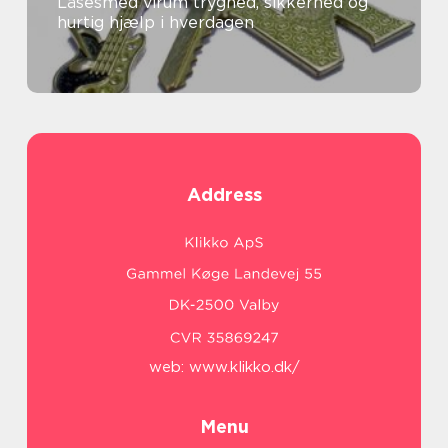
Låsesmed virum tryghed, sikkerhed og
hurtig hjælp i hverdagen
Address
web:
www.klikko.dk/
Menu