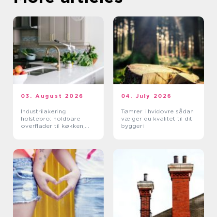
03. August 2026
04. July 2026
Industrilakering
Tømrer i hvidovre sådan
holstebro: holdbare
vælger du kvalitet til dit
overflader til køkken,
byggeri
møbler og industri