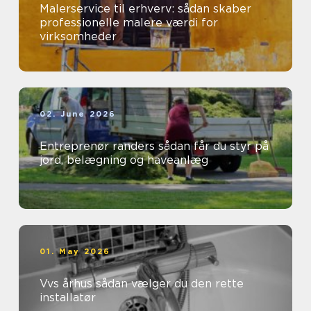
Malerservice til erhverv: sådan skaber
professionelle malere værdi for
virksomheder
02. June 2026
Entreprenør randers sådan får du styr på
jord, belægning og haveanlæg
01. May 2026
Vvs århus sådan vælger du den rette
installatør