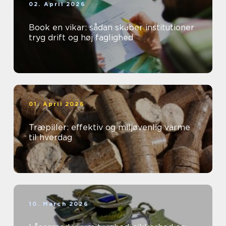
02. April 2026
Book en vikar: sådan skaber institutioner
tryg drift og høj faglighed
01. April 2026
Træpiller: effektiv og miljøvenlig varme
til hverdag
10. March 2026