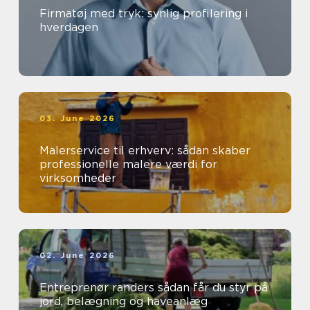
Firmatøj med tryk: synlig profilering i
hverdagen
03. June 2026
Malerservice til erhverv: sådan skaber
professionelle malere værdi for
virksomheder
02. June 2026
Entreprenør randers sådan får du styr på
jord, belægning og haveanlæg