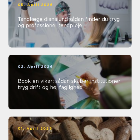
05. April 2026
Tandlæge dianalund sådan finder du tryg
og professionel tandpleje
02. April 2026
Book en vikar: sådan skaber institutioner
tryg drift og høj faglighed
01. April 2026