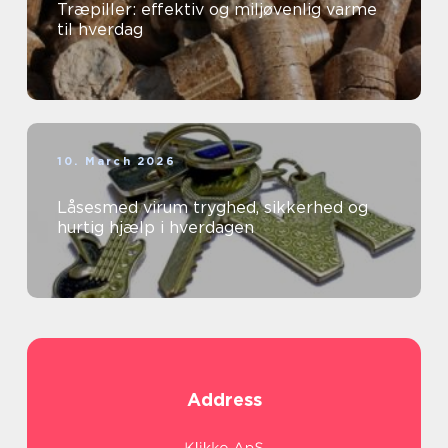
Træpiller: effektiv og miljøvenlig varme
til hverdag
10. March 2026
Låsesmed virum tryghed, sikkerhed og
hurtig hjælp i hverdagen
Address