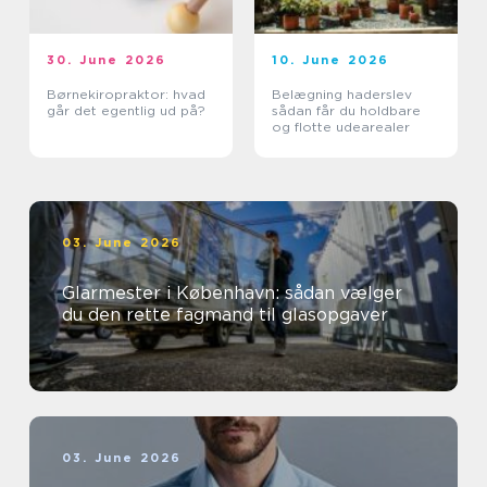
30. June 2026
10. June 2026
Børnekiropraktor: hvad
Belægning haderslev
går det egentlig ud på?
sådan får du holdbare
og flotte udearealer
03. June 2026
Glarmester i København: sådan vælger
du den rette fagmand til glasopgaver
03. June 2026