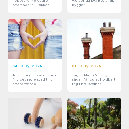
holstebro: holdbare
vælger du kvalitet til dit
overflader til køkken,
byggeri
møbler og industri
04. July 2026
01. July 2026
Tatoveringer københavn
Tagdækker i Viborg:
find det rette sted til din
sådan får du et holdbart
næste tattoo
tag i høj kvalitet