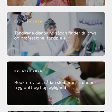
05. April 2026
Tandlæge dianalund sådan finder du tryg
og professionel tandpleje
02. April 2026
Book en vikar: sådan skaber institutioner
tryg drift og høj faglighed