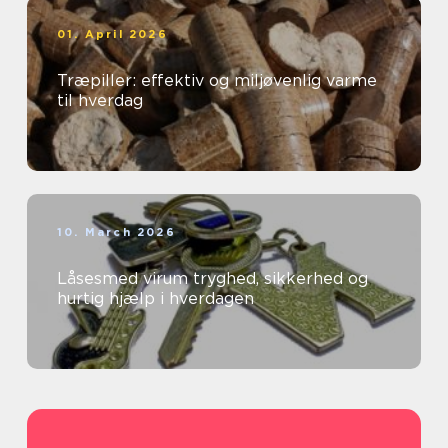
01. April 2026
Træpiller: effektiv og miljøvenlig varme
til hverdag
10. March 2026
Låsesmed virum tryghed, sikkerhed og
hurtig hjælp i hverdagen