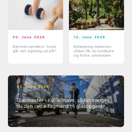
30. June 2026
10. June 2026
Børnekiropraktor: hvad
Belægning haderslev
går det egentlig ud på?
sådan får du holdbare
og flotte udearealer
03. June 2026
Glarmester i København: sådan vælger
du den rette fagmand til glasopgaver