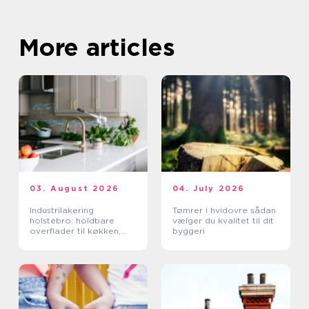
More articles
03. August 2026
04. July 2026
Industrilakering
Tømrer i hvidovre sådan
holstebro: holdbare
vælger du kvalitet til dit
overflader til køkken,
byggeri
møbler og industri