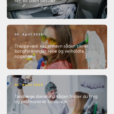
ren bil uden besvær
05. April 2026
Trappevask københavn sådan sikrer
boligforeninger rene og velholdte
opgange
05. April 2026
Tandlæge dianalund sådan finder du tryg
og professionel tandpleje