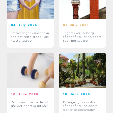
04. July 2026
01. July 2026
Tatoveringer københavn
Tagdækker i Viborg:
find det rette sted til din
sådan får du et holdbart
næste tattoo
tag i høj kvalitet
30. June 2026
10. June 2026
Børnekiropraktor: hvad
Belægning haderslev
går det egentlig ud på?
sådan får du holdbare
og flotte udearealer