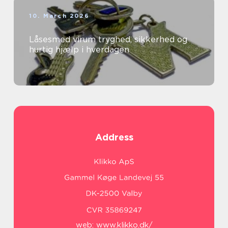
10. March 2026
Låsesmed virum tryghed, sikkerhed og
hurtig hjælp i hverdagen
Address
web:
www.klikko.dk/