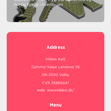
hurtig hjælp i hverdagen
Address
web:
www.klikko.dk/
Menu