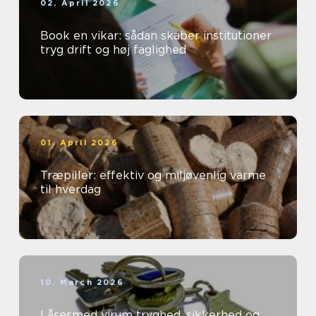
02. April 2026
Book en vikar: sådan skaber institutioner
tryg drift og høj faglighed
01. April 2026
Træpiller: effektiv og miljøvenlig varme
til hverdag
10. March 2026
Låsesmed virum tryghed, sikkerhed og