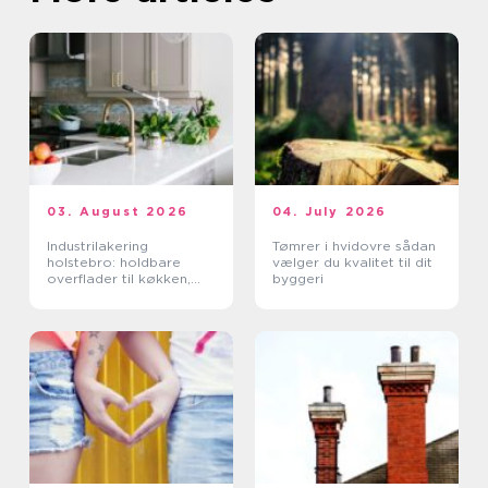
03. August 2026
04. July 2026
Industrilakering
Tømrer i hvidovre sådan
holstebro: holdbare
vælger du kvalitet til dit
overflader til køkken,
byggeri
møbler og industri