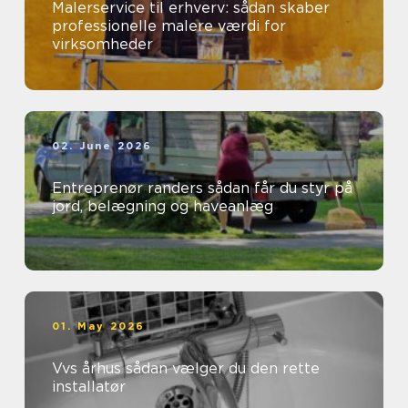
Malerservice til erhverv: sådan skaber
professionelle malere værdi for
virksomheder
02. June 2026
Entreprenør randers sådan får du styr på
jord, belægning og haveanlæg
01. May 2026
Vvs århus sådan vælger du den rette
installatør