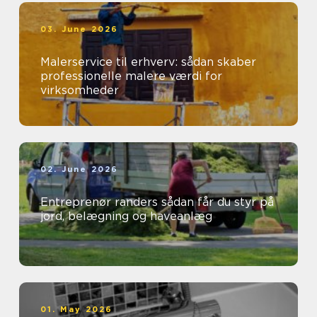
03. June 2026
Malerservice til erhverv: sådan skaber
professionelle malere værdi for
virksomheder
02. June 2026
Entreprenør randers sådan får du styr på
jord, belægning og haveanlæg
01. May 2026