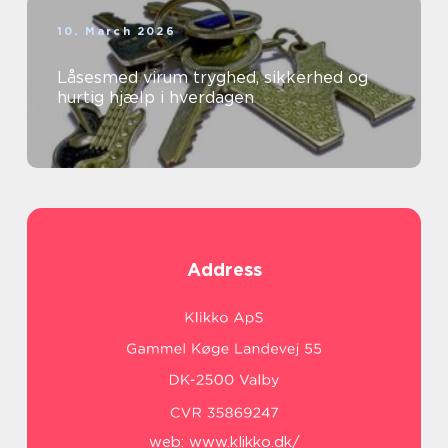
10. March 2026
Låsesmed virum tryghed, sikkerhed og
hurtig hjælp i hverdagen
Address
web:
www.klikko.dk/