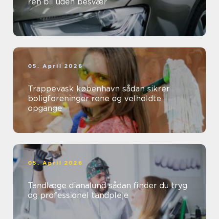
ren bil uden besvær
05. April 2026
Trappevask københavn sådan sikrer
boligforeninger rene og velholdte
opgange
05. April 2026
Tandlæge dianalund sådan finder du tryg
og professionel tandpleje