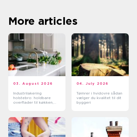
More articles
03. August 2026
04. July 2026
Industrilakering
Tømrer i hvidovre sådan
holstebro: holdbare
vælger du kvalitet til dit
overflader til køkken,
byggeri
møbler og industri