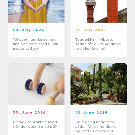
04. July 2026
01. July 2026
Tatoveringer københavn
Tagdækker i Viborg:
find det rette sted til din
sådan får du et holdbart
næste tattoo
tag i høj kvalitet
30. June 2026
10. June 2026
Børnekiropraktor: hvad
Belægning haderslev
går det egentlig ud på?
sådan får du holdbare
og flotte udearealer