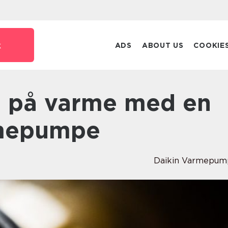
k
ADS
ABOUT US
COOKIE
rmepumpe
Daikin Varmepum