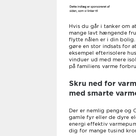
Hvis du går i tanker om 
mange lavt hængende frug
flytte nålen er i din boli
gøre en stor indsats for 
eksempel efterisolere hus
vinduer ud med mere isol
på familiens varme forbr
Skru ned for varm
med smarte var
Der er nemlig penge og CO
gamle fyr eller de dyre e
energi effektiv varmepu
dig for mange tusind kron