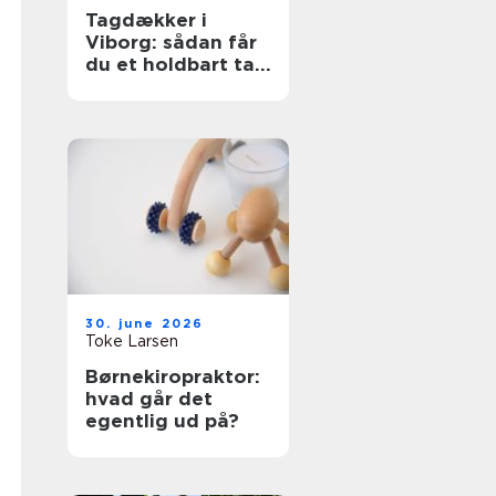
Tagdækker i
Viborg: sådan får
du et holdbart tag
i høj kvalitet
30. june 2026
Toke Larsen
Børnekiropraktor:
hvad går det
egentlig ud på?