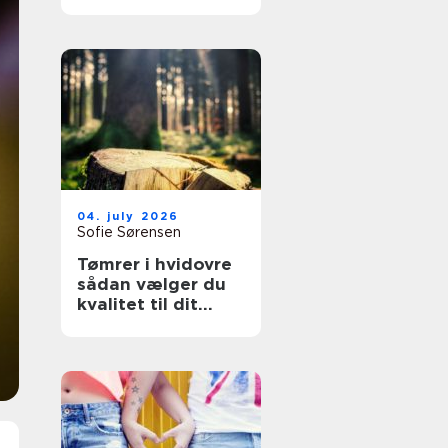
overflader til
køkken, møbler og
industri
04. july 2026
Sofie Sørensen
Tømrer i hvidovre
sådan vælger du
kvalitet til dit
byggeri