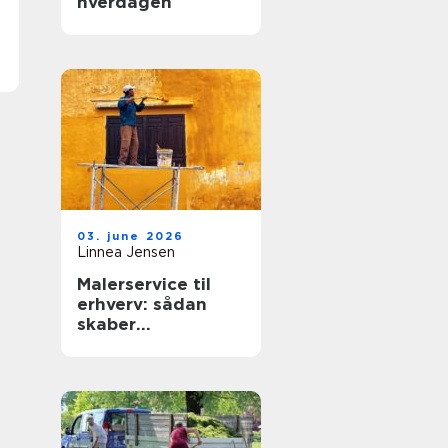
hverdagen
03. june 2026
Linnea Jensen
Malerservice til
erhverv: sådan
skaber
professionelle
malere værdi for
virksomheder