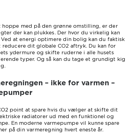
at hoppe med på den grønne omstilling, er der
ter der kan plukkes. Der hvor du virkelig kan
g. Ved at energi optimere din bolig kan du faktisk
at reducere dit globale CO2 aftryk. Du kan for
ets ydermure og skifte ruderne i alle husets
erende typer. Og så kan du tage et grundigt kig
ug.
eregningen – ikke for varmen –
mepumper
2 point at spare hvis du vælger at skifte dit
lektriske radiatorer ud med en funktionel og
mpe. En moderne varmepumpe vil kunne spare
er på din varmeregning hvert eneste år.