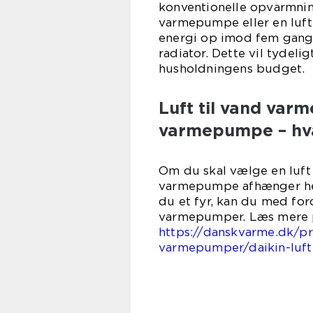
konventionelle opvarmning
varmepumpe eller en luft
energi op imod fem gange 
radiator. Dette vil tydel
husholdningens budget.
Luft til vand varme
varmepumpe – hva
Om du skal vælge en luft 
varmepumpe afhænger hel
du et fyr, kan du med for
varmepumper. Læs mere 
https://danskvarme.dk/pr
varmepumper/daikin-luft