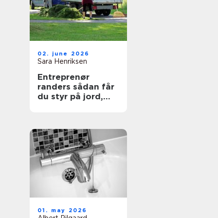
02. june 2026
Sara Henriksen
Entreprenør
randers sådan får
du styr på jord,
belægning og
haveanlæg
01. may 2026