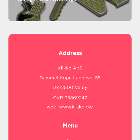
Address
web:
www.klikko.dk/
Menu