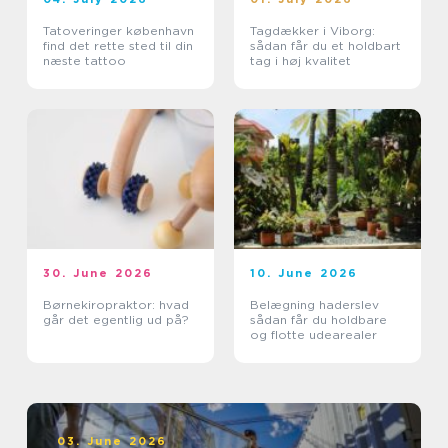
Tatoveringer københavn
Tagdækker i Viborg:
find det rette sted til din
sådan får du et holdbart
næste tattoo
tag i høj kvalitet
30. June 2026
10. June 2026
Børnekiropraktor: hvad
Belægning haderslev
går det egentlig ud på?
sådan får du holdbare
og flotte udearealer
03. June 2026