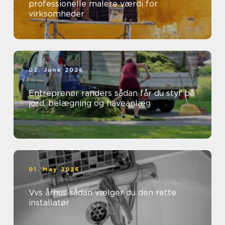
professionelle malere værdi for
virksomheder
02. June 2026
Entreprenør randers sådan får du styr på
jord, belægning og haveanlæg
01. May 2026
Vvs århus sådan vælger du den rette
installatør