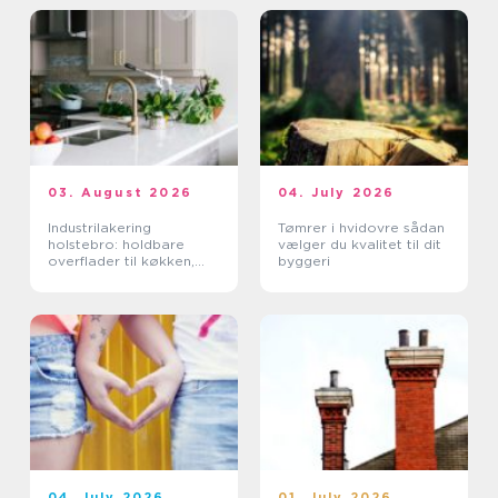
03. August 2026
04. July 2026
Industrilakering
Tømrer i hvidovre sådan
holstebro: holdbare
vælger du kvalitet til dit
overflader til køkken,
byggeri
møbler og industri
04. July 2026
01. July 2026