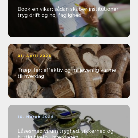
Book en vikar: sådan skaber institutioner
tryg drift og høj faglighed
01. April 2026
Træpiller: effektiv og miljøvenlig varme
til hverdag
10. March 2026
Låsesmed virum tryghed, sikkerhed og
hurtig hjælp i hverdagen