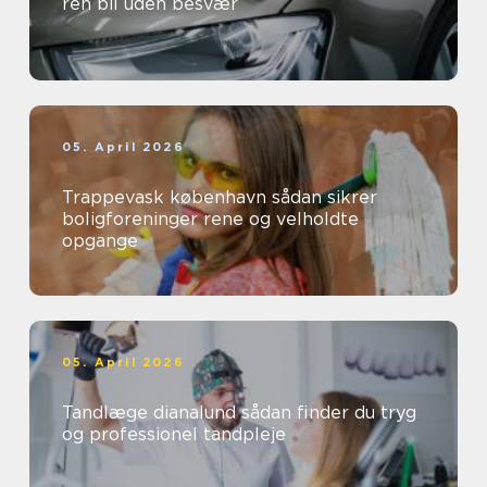
ren bil uden besvær
05. April 2026
Trappevask københavn sådan sikrer
boligforeninger rene og velholdte
opgange
05. April 2026
Tandlæge dianalund sådan finder du tryg
og professionel tandpleje