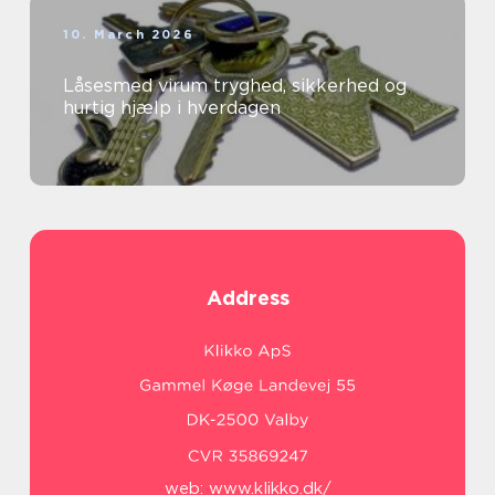
10. March 2026
Låsesmed virum tryghed, sikkerhed og
hurtig hjælp i hverdagen
Address
web:
www.klikko.dk/