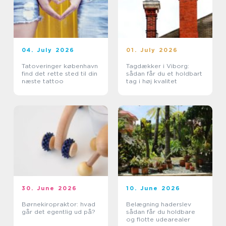
04. July 2026
01. July 2026
Tatoveringer københavn
Tagdækker i Viborg:
find det rette sted til din
sådan får du et holdbart
næste tattoo
tag i høj kvalitet
30. June 2026
10. June 2026
Børnekiropraktor: hvad
Belægning haderslev
går det egentlig ud på?
sådan får du holdbare
og flotte udearealer