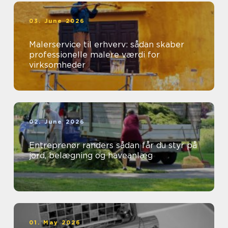
03. June 2026
Malerservice til erhverv: sådan skaber
professionelle malere værdi for
virksomheder
02. June 2026
Entreprenør randers sådan får du styr på
jord, belægning og haveanlæg
01. May 2026