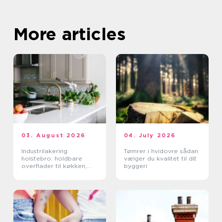
More articles
03. August 2026
04. July 2026
Industrilakering
Tømrer i hvidovre sådan
holstebro: holdbare
vælger du kvalitet til dit
overflader til køkken,
byggeri
møbler og industri