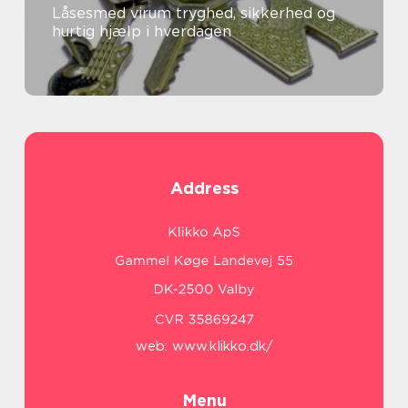
Låsesmed virum tryghed, sikkerhed og
hurtig hjælp i hverdagen
Address
web:
www.klikko.dk/
Menu