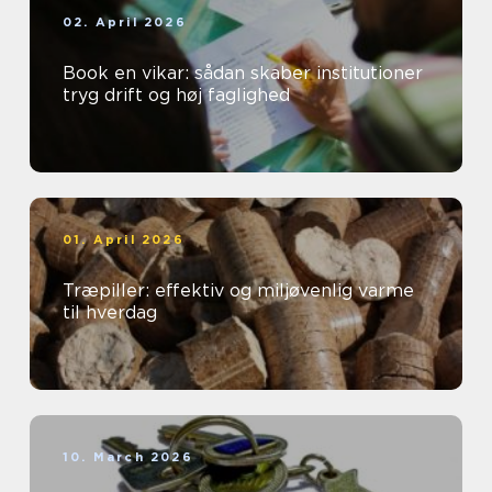
02. April 2026
Book en vikar: sådan skaber institutioner
tryg drift og høj faglighed
01. April 2026
Træpiller: effektiv og miljøvenlig varme
til hverdag
10. March 2026