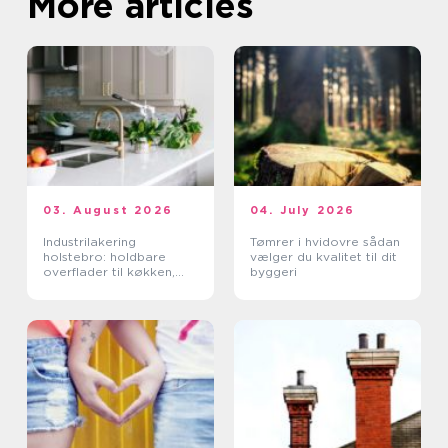
More articles
03. August 2026
04. July 2026
Industrilakering
Tømrer i hvidovre sådan
holstebro: holdbare
vælger du kvalitet til dit
overflader til køkken,
byggeri
møbler og industri