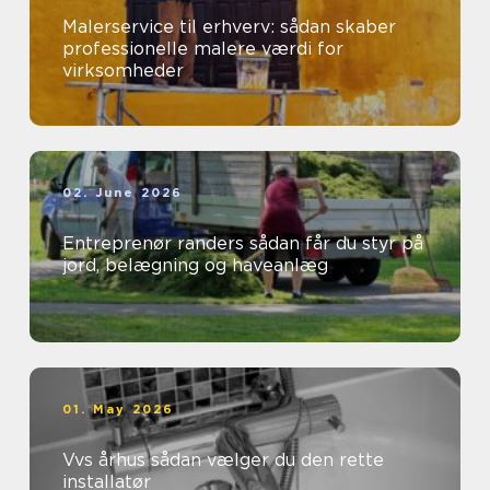
Malerservice til erhverv: sådan skaber
professionelle malere værdi for
virksomheder
02. June 2026
Entreprenør randers sådan får du styr på
jord, belægning og haveanlæg
01. May 2026
Vvs århus sådan vælger du den rette
installatør