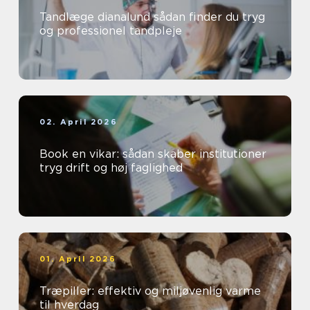
Tandlæge dianalund sådan finder du tryg
og professionel tandpleje
02. April 2026
Book en vikar: sådan skaber institutioner
tryg drift og høj faglighed
01. April 2026
Træpiller: effektiv og miljøvenlig varme
til hverdag