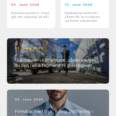
30. June 2026
10. June 2026
Børnekiropraktor: hvad
Belægning haderslev
går det egentlig ud på?
sådan får du holdbare
og flotte udearealer
03. June 2026
Glarmester i København: sådan vælger
du den rette fagmand til glasopgaver
03. June 2026
Firmatøj med tryk: synlig profilering i