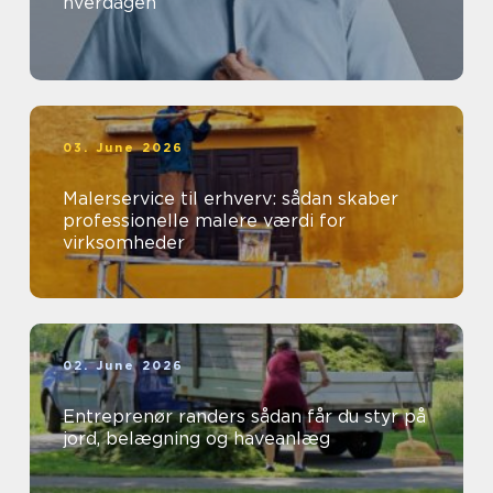
hverdagen
03. June 2026
Malerservice til erhverv: sådan skaber
professionelle malere værdi for
virksomheder
02. June 2026
Entreprenør randers sådan får du styr på
jord, belægning og haveanlæg