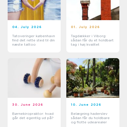
04. July 2026
01. July 2026
Tatoveringer københavn
Tagdækker i Viborg:
find det rette sted til din
sådan får du et holdbart
næste tattoo
tag i høj kvalitet
30. June 2026
10. June 2026
Børnekiropraktor: hvad
Belægning haderslev
går det egentlig ud på?
sådan får du holdbare
og flotte udearealer