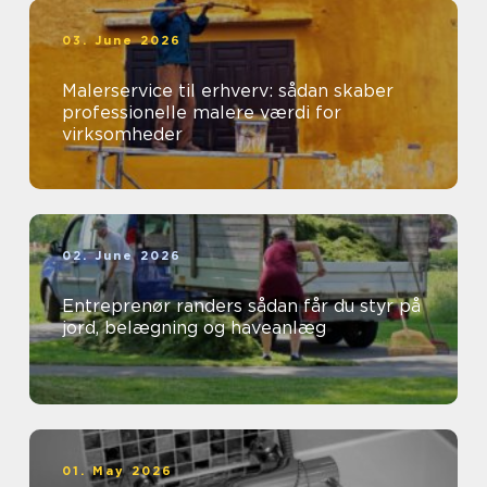
03. June 2026
Malerservice til erhverv: sådan skaber
professionelle malere værdi for
virksomheder
02. June 2026
Entreprenør randers sådan får du styr på
jord, belægning og haveanlæg
01. May 2026