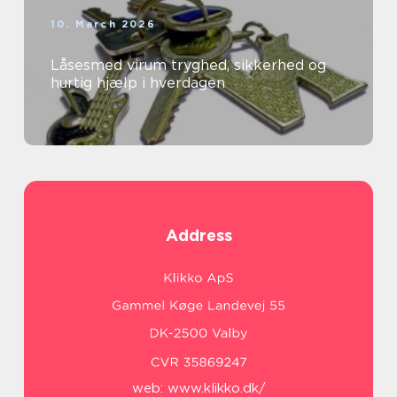
10. March 2026
Låsesmed virum tryghed, sikkerhed og
hurtig hjælp i hverdagen
Address
web:
www.klikko.dk/