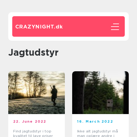
CRAZYNIGHT.
dk
jagtudstyr
22. June 2022
16. March 2022
Find jagtudstyr i top
Ikke alt jagtudstyr må
kvalitet til lave priser
man oplære andre i