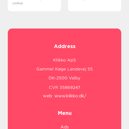
online
Address
web:
www.klikko.dk/
Menu
Ads