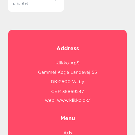
prioritet
Address
web:
www.klikko.dk/
Menu
Ads