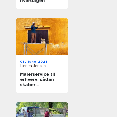
hverdagen
03. june 2026
Linnea Jensen
Malerservice til
erhverv: sådan
skaber
professionelle
malere værdi for
virksomheder