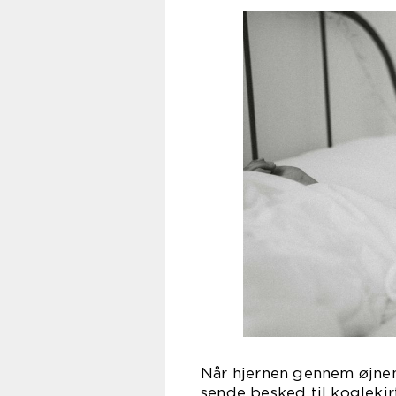
Når hjernen gennem øjnen
sende besked til koglekir