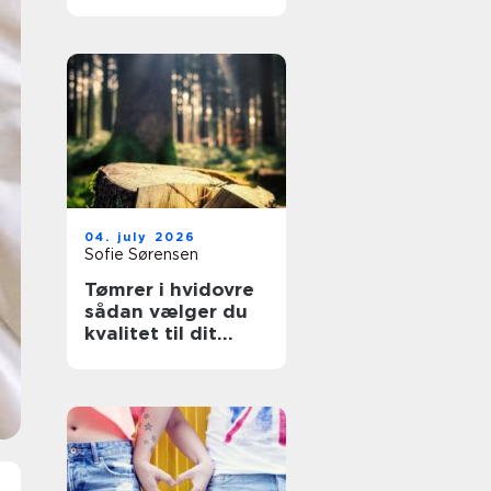
overflader til
køkken, møbler og
industri
04. july 2026
Sofie Sørensen
Tømrer i hvidovre
sådan vælger du
kvalitet til dit
byggeri