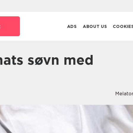
k
ADS
ABOUT US
COOKIE
Melato