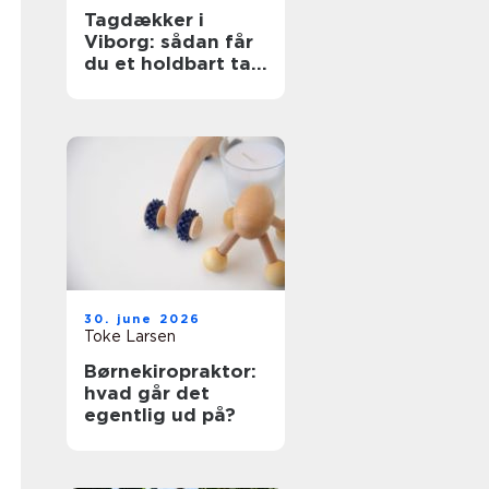
Tagdækker i
Viborg: sådan får
du et holdbart tag
i høj kvalitet
30. june 2026
Toke Larsen
Børnekiropraktor:
hvad går det
egentlig ud på?