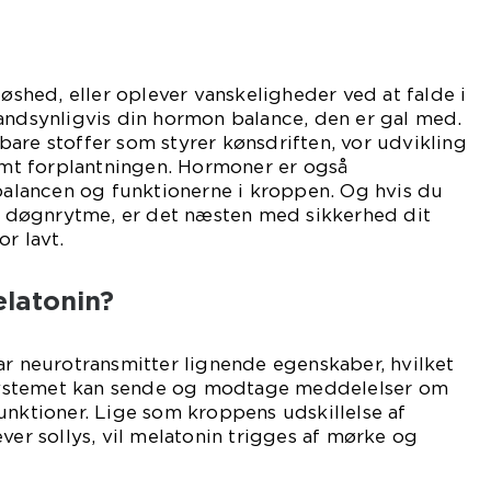
løshed, eller oplever vanskeligheder ved at falde i
andsynligvis din hormon balance, den er gal med.
are stoffer som styrer kønsdriften, vor udvikling
t forplantningen. Hormoner er også
 balancen og funktionerne i kroppen. Og hvis du
in døgnrytme, er det næsten med sikkerhed dit
r lavt.
latonin?
ar neurotransmitter lignende egenskaber, hvilket
vesystemet kan sende og modtage meddelelser om
unktioner. Lige som kroppens udskillelse af
ver sollys, vil melatonin trigges af mørke og