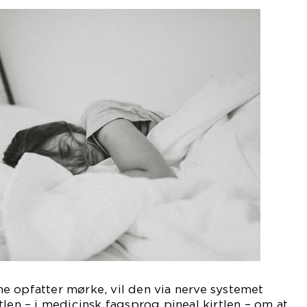
e opfatter mørke, vil den via nerve systemet
tlen – i medicinsk fagsprog pineal kirtlen – om at