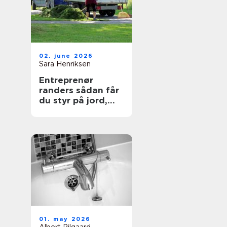
02. june 2026
Sara Henriksen
Entreprenør
randers sådan får
du styr på jord,
belægning og
haveanlæg
01. may 2026