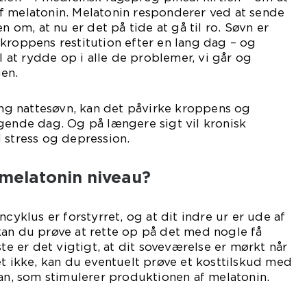
f melatonin. Melatonin responderer ved at sende
n om, at nu er det på tide at gå til ro. Søvn er
kroppens restitution efter en lang dag – og
il at rydde op i alle de problemer, vi går og
gen.
lang nattesøvn, kan det påvirke kroppens og
gende dag. Og på længere sigt vil kronisk
 stress og depression.
melatonin niveau?
ncyklus er forstyrret, og at dit indre ur er ude af
kan du prøve at rette op på det med nogle få
ste er det vigtigt, at dit soveværelse er mørkt når
et ikke, kan du eventuelt prøve et kosttilskud med
fan, som stimulerer produktionen af melatonin.